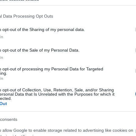
ogle consent section.
tségkívül a
Spaceman
(van, aki ezen a blogon meglepődik a kijelentése
nkívüliek, s ennek nagyon örül, hisz hátrahagyhatja ezt a világot. Amikor feln
letét. Felhívás ez, hogy törj ki az unalmas, megszokott, boldogtalan életedb
l Data Processing Opt Outs
ezdesz vele. Ehhez kapcsolódik a
Neon Tiger
is, mely arról szól, hogy nem 
hatásos és megindító szám, ahogy a neon tigrisnek mondja, ne hagyja, hogy 
o opt-out of the Sharing of my personal data.
olt, egy utazás - a világűrbe, a sivatagba (Joyride), a múltba (Dustland Fair
In
ben a világban élünk, s nincs kitörés.
o opt-out of the Sale of my Personal Data.
 falling, down
In
one
r on me
to opt-out of processing my Personal Data for Targeted
ing.
In
t we live in
o opt-out of Collection, Use, Retention, Sale, and/or Sharing
live in
ersonal Data that Is Unrelated with the Purposes for which it
k
lected.
Out
 fajta lázadás, s a
The World we Live
in című számban foglalja össze a mo
consents
our soul
o allow Google to enable storage related to advertising like cookies on
control