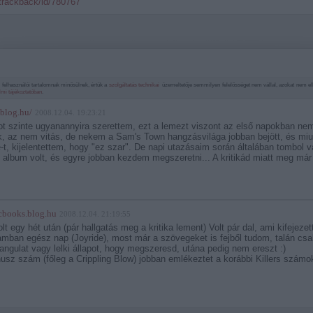
/trackback/id/780767
felhasználói tartalomnak minősülnek, értük a
szolgáltatás technikai
üzemeltetője semmilyen felelősséget nem vállal, azokat nem elle
lmi tájékoztatóban
.
eblog.hu/
2008.12.04. 19:23:21
t szinte ugyanannyira szerettem, ezt a lemezt viszont az első napokban ne
, az nem vitás, de nekem a Sam's Town hangzásvilága jobban bejött, és miu
t, kijelentettem, hogy "ez szar". De napi utazásaim során általában tombol 
 album volt, és egyre jobban kezdem megszeretni... A kritikád miatt meg már 
cbooks.blog.hu
2008.12.04. 21:19:55
lt egy hét után (pár hallgatás meg a kritika lement) Volt pár dal, ami kifejeze
ban egész nap (Joyride), most már a szövegeket is fejből tudom, talán csak
hangulat vagy lelki állapot, hogy megszeresd, utána pedig nem ereszt :)
usz szám (főleg a Crippling Blow) jobban emlékeztet a korábbi Killers számo