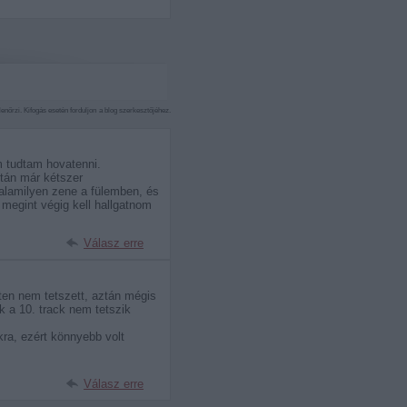
nőrzi. Kifogás esetén forduljon a blog szerkesztőjéhez.
m tudtam hovatenni.
tán már kétszer
valamilyen zene a fülemben, és
megint végig kell hallgatnom
Válasz erre
tten nem tetszett, aztán mégis
 a 10. track nem tetszik
kra, ezért könnyebb volt
Válasz erre