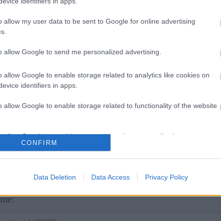
evice identifiers in apps.
it
o allow my user data to be sent to Google for online advertising
e
s.
taken
to allow Google to send me personalized advertising.
wheels keep turning
o allow Google to enable storage related to analytics like cookies on
evice identifiers in apps.
gy az album nagyon komolyan üzenetet hordoz, s ehhez megtalálták a megf
0/10
pont és egy hell yeah cimke a jutalmuk.
o allow Google to enable storage related to functionality of the website
Tetszik
0
o allow Google to enable storage related to personalization.
CONFIRM
eah
2
komment
o allow Google to enable storage related to security, including
cation functionality and fraud prevention, and other user protection.
Data Deletion
Data Access
Privacy Policy
íme: