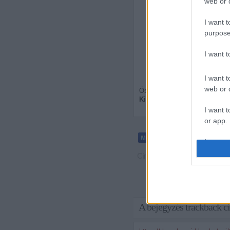
web or d
I gotta believe it's worth 
I want t
Without a victory,
I'm so sanctified and fre
purpose
Well maybe I'm just mis
I want 
Lesson learned and the 
I want t
web or d
Összességében elmondható, ho
Killers
maradandót alkotott.
1
I want t
or app.
I want t
Címkék:
killers
zenekritika
hell y
I want t
authenti
A bejegyzés trackback c