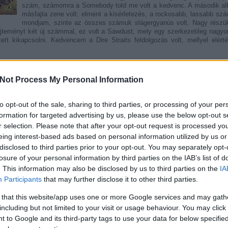
szám, számomra a Somebody told me volt a kedvenc. A második al
másfajta zene volt: elment a kisérletezés, a rockosabb, lassabb szá
mondjam, szinte az összes számuk slágergyanús volt. Nagy részük 
űjteményt két új számmal, ez volt a Sawdust, mely egy szerkezetileg nagyo
ett kikapcsolni. Kedvencem a Dire Straits feldolgozás volt, mellyel elér
j album: először is, a Killers visszatért az első album dance hangzásvilág
bléma. A 10 track szinte egybe lett megírva, magas minőségen, szépen 
Not Process My Personal Information
 Két számot már kiadtak single-ként, s további kettőt élőben már előadtak, í
 a négy szám viszi a prímet, nagy jövőt jósolok mindegyiknek. (Human, Space
a kicsit újhullámos számok, pl. a Joyride, a Dustland fairytale és az I can'
to opt-out of the sale, sharing to third parties, or processing of your per
rack nem jön be, ez a Good night, travel well címet viseli. Ez se rossz, de
formation for targeted advertising by us, please use the below opt-out s
8 szám ennyire jó, az már rossz album nem lehet.
r selection. Please note that after your opt-out request is processed y
 annyira nem is tetszett - talán a hangulat miatt, talán, mert magasak vo
eing interest-based ads based on personal information utilized by us or
izony meg kell érteni, hiszen minden hallgatással egyre jobb lett. Nagyo
disclosed to third parties prior to your opt-out. You may separately opt-
losure of your personal information by third parties on the IAB’s list of
ek, melyek kétségkívül az album legnagyobb erősségét jelentik. Itt ütközik
. This information may also be disclosed by us to third parties on the
IA
egfelelő - rendszerint elég komor - alaphangulatot, s hangjával mégis élvez
Participants
that may further disclose it to other third parties.
mber utolsó segélykiáltása lenne.
Consort me in my darkest hour / And tel
 a megadásról szól: ...
You go run and tell your friends I'm losing touch. / F
 that this website/app uses one or more Google services and may gath
 lost.
Persze az utolsó sorokban megcsillan a remény is. A
Human
hasonló t
including but not limited to your visit or usage behaviour. You may click 
 embernek ebben a világban. Ez a két szám lehet az album bevezetője, a
 to Google and its third-party tags to use your data for below specifi