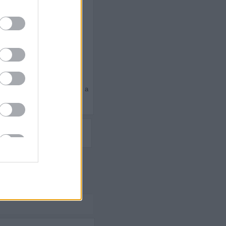
elelő zenei eszközöket is, a