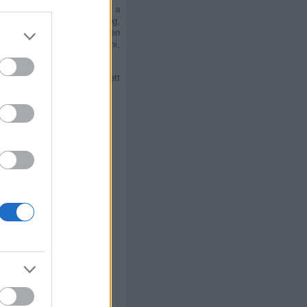
n?), mely arról szól, hogy a
yitják, már nem ennyire boldog,
ől, hisz ez csak a te fejedben
szabad beolvadni, elszürkülni,
megszelidítsék.
ytale), de végül vissza kellett
ndanivalót.