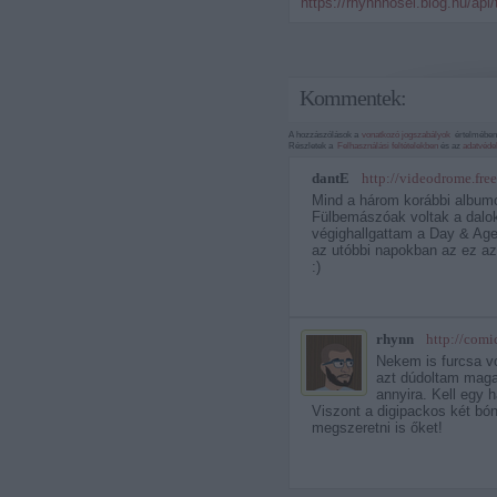
https://rhynnhosei.blog.hu/api
Kommentek:
A hozzászólások a
vonatkozó jogszabályok
értelmében 
Részletek a
Felhasználási feltételekben
és az
adatvéde
dantE
http://videodrome.fre
·
Mind a három korábbi albumo
Fülbemászóak voltak a dalok
végighallgattam a Day & Age-
az utóbbi napokban az ez az
:)
rhynn
http://comi
·
Nekem is furcsa vo
azt dúdoltam magam
annyira. Kell egy 
Viszont a digipackos két bón
megszeretni is őket!