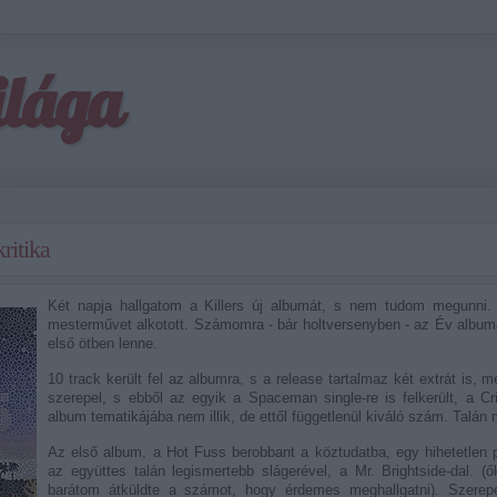
ilága
ritika
Két napja hallgatom a Killers új albumát, s nem tudom megunni.
mesterművet alkotott. Számomra - bár holtversenyben - az Év albuma,
első ötben lenne.
10 track került fel az albumra, s a release tartalmaz két extrát is,
szerepel, s ebből az egyik a Spaceman single-re is felkerült, a C
album tematikájába nem illik, de ettől függetlenül kiváló szám. Talán m
Az első album, a Hot Fuss berobbant a köztudatba, egy hihetetlen 
az együttes talán legismertebb slágerével, a Mr. Brightside-dal. 
barátom átküldte a számot, hogy érdemes meghallgatni). Szerepe