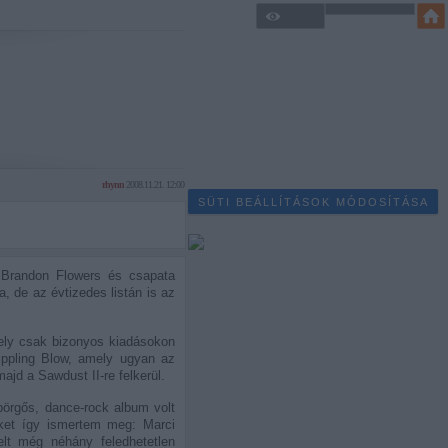
rhynn
2008.11.21. 12:00
SÜTI BEÁLLÍTÁSOK MÓDOSÍTÁSA
 Brandon Flowers és csapata
 de az évtizedes listán is az
 mely csak bizonyos kiadásokon
rippling Blow, amely ugyan az
ajd a Sawdust II-re felkerül.
pörgős, dance-rock album volt
(őket így ismertem meg: Marci
lt még néhány feledhetetlen