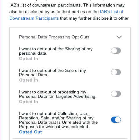
olasz bajnokság. Emellett orosz, holland, francia,
IAB’s list of downstream participants. This information may
skót...
also be disclosed by us to third parties on the
IAB’s List of
Downstream Participants
that may further disclose it to other
Sportklub, Sportklub+: Léderer, Kokó, Horti. Van
third parties.
(Nincs!) bundesligájuk, fele spanyoljuk, angol
Please note that this website/app uses one or more Google
Personal Data Processing Opt Outs
ligakupájuk. Csomó ismétlés.
services and may gather and store information including but
not limited to your visit or usage behaviour. You may click to
I want to opt-out of the Sharing of my
Eurosport: egyre kevesebb foci, minden más. Nincs
personal data.
grant or deny consent to Google and its third-party tags to
többet MotoGP. Már csak bicikli meg Le Mans miatt
Opted In
use your data for below specified purposes in below Google
nézem.
consent section.
I want to opt-out of the Sale of my
Personal Data.
Eurosport2: Angol bajnokság, kézi BL. Floorball,
Opted In
Lacrosse
I want to opt-out of processing my
Personal Data for Targeted Advertising.
Viasat6: kézi BL. másuk nem maradt. Viasat3:
Opted In
semmi.
I want to opt-out of Collection, Use,
Retention, Sale, and/or Sharing of my
Digisport: bundesliga? magyar bajnokság? BL?
Personal Data that Is Unrelated with the
Fogható? nem.
Purposes for which it was collected.
Opted Out
Siralmas... Ennyi csatornát nem hiszem, hogy el lehet