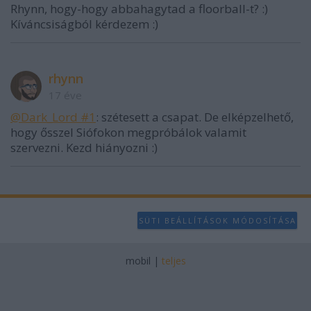
Rhynn, hogy-hogy abbahagytad a floorball-t? :)
Kíváncsiságból kérdezem :)
rhynn
17 éve
@Dark_Lord #1
: szétesett a csapat. De elképzelhető,
hogy ősszel Siófokon megpróbálok valamit
szervezni. Kezd hiányozni :)
SÜTI BEÁLLÍTÁSOK MÓDOSÍTÁSA
mobil
|
teljes