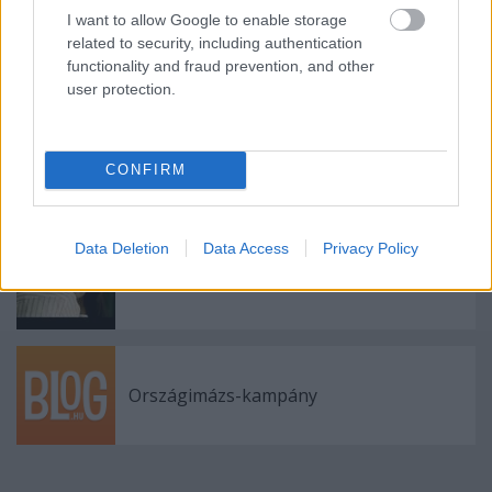
I want to allow Google to enable storage
related to security, including authentication
A Denevér Barlangjában
functionality and fraud prevention, and other
user protection.
Codeine Velvet Club: Hollywood
CONFIRM
Data Deletion
Data Access
Privacy Policy
Good Night, Travel Well
Országimázs-kampány