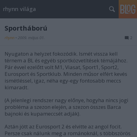
rhynn világa
Sportháború
rhynn
•
2009. május 01.
2
Nyugaton a helyzet fokozódik. Ismét vissza kell
térnem a BL és egyéb sportközvetítések témájához.
Pár évvel ezelőtt volt M1, Viasat, Sport1, Sport2,
Eurosport és Sportklub. Minden műsor elfért kevés
ismétléssel, igaz, néha egy-egy fontosabb meccs
kimaradt.
(A jelenlegi rendszer nagy előnye, hogyha nincs jogi
probléma a szezon elején, a szezon összes Barca
bajnoki és kupameccsét adják).
Aztán jött az Eurosport 2 és elvitte az angol focit.
Persze csak nálunk meg a románoknál, s többszörös