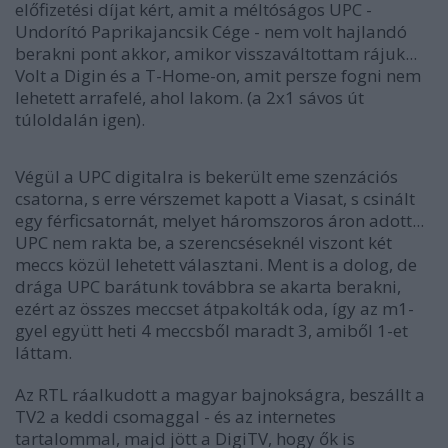
előfizetési díjat kért, amit a méltóságos UPC -
Undorító Paprikajancsik Cége - nem volt hajlandó
berakni pont akkor, amikor visszaváltottam rájuk...
Volt a Digin és a T-Home-on, amit persze fogni nem
lehetett arrafelé, ahol lakom. (a 2x1 sávos út
túloldalán igen).
Végül a UPC digitalra is bekerült eme szenzációs
csatorna, s erre vérszemet kapott a Viasat, s csinált
egy férficsatornát, melyet háromszoros áron adott...
UPC nem rakta be, a szerencséseknél viszont két
meccs közül lehetett választani. Ment is a dolog, de
drága UPC barátunk továbbra se akarta berakni,
ezért az összes meccset átpakolták oda, így az m1-
gyel együtt heti 4 meccsből maradt 3, amiből 1-et
láttam.
Az RTL ráalkudott a magyar bajnokságra, beszállt a
TV2 a keddi csomaggal - és az internetes
tartalommal, majd jött a DigiTV, hogy ők is