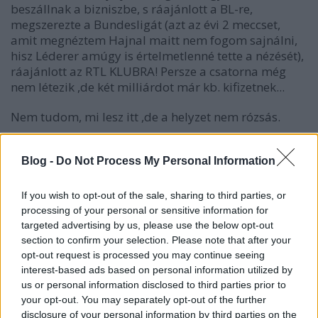
beszállnak a bizniszbe, s ráajánlott a BL-re,
megszerezte a Bundesligát (azt az évi 2 meccset,
amit megnéztem Hajnal maitt nem fogom sajnálni,
hisz Léderer amúgy is értelmetlenné tette a nézését),
ráajánlott az RTL KLUBRA! Persze a csatorna még
nem létezik ,de két milliárdot már kb. kifizetnek...
Nem tudom, mi lesz itt ,de a helyzet nem rózsás.
Nézzük csak a csatornákat:
Blog -
Do Not Process My Personal Information
M1, Duna TV - közszolgálat, előbbin marad 0,
utóbbin max heti 1 meccs. 250 - Talma és Tóth Imi,
If you wish to opt-out of the sale, sharing to third parties, or
de többi kategória talán továbbértékesíthető. Nem
processing of your personal or sensitive information for
adják.
targeted advertising by us, please use the below opt-out
section to confirm your selection. Please note that after your
RTL, TV2 - előbbin talán magyar bajnoki szombat
opt-out request is processed you may continue seeing
11től, utóbbin keddi BL! Forma1!
interest-based ads based on personal information utilized by
us or personal information disclosed to third parties prior to
Sport1, Sport2 - a legjobbak. Egyre kevesebb dolog
your opt-out. You may separately opt-out of the further
marad nekik. Magyar Kupa, Ligakupa, Fele Spanyol,
disclosure of your personal information by third parties on the