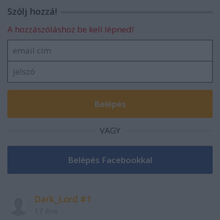
Szólj hozzá!
A hozzászóláshoz be kell lépned!
VAGY
Dark_Lord #1
17 éve