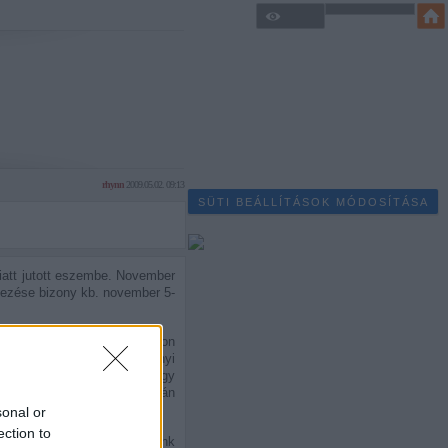
rhynn
2009.05.02. 09:13
SÜTI BEÁLLÍTÁSOK MÓDOSÍTÁSA
iatt jutott eszembe. November
kezése bizony kb. november 5-
 ifjú titán, Brandon Sanderson
 Jordan úr kb. 1000 oldalnyi
a könyvön, s áprilisban nagy
első, a 300.000 szavas (durván
sonal or
ection to
sséget azonban megtudhattunk