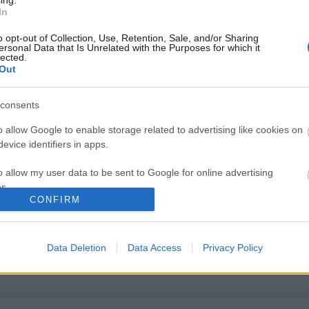
In
o opt-out of Collection, Use, Retention, Sale, and/or Sharing
ersonal Data that Is Unrelated with the Purposes for which it
lected.
Out
consents
o allow Google to enable storage related to advertising like cookies on
Tetszik
0
evice identifiers in apps.
t
o allow my user data to be sent to Google for online advertising
s.
CONFIRM
to allow Google to send me personalized advertising.
íme:
o allow Google to enable storage related to analytics like cookies on
Data Deletion
Data Access
Privacy Policy
/trackback/id/1098331
evice identifiers in apps.
o allow Google to enable storage related to functionality of the website