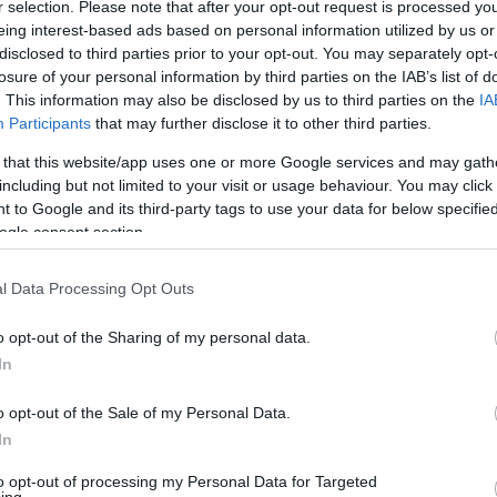
r selection. Please note that after your opt-out request is processed y
yzéséből
:
eing interest-based ads based on personal information utilized by us or
kező: The Gathering Storm (Brandon szerint ez nem igazán fejezi ki a ta
disclosed to third parties prior to your opt-out. You may separately opt-
s Tarmon Gai'don.
losure of your personal information by third parties on the IAB’s list of
. This information may also be disclosed by us to third parties on the
IA
nál áll, rövidülni már nem fog. George R.R. Martinnal szemben nem úgy
azok történetét vezette végig, hanem mindenkiből kapunk pár fejezetet.
Participants
that may further disclose it to other third parties.
ovábbi két előzménykönyvhöz (a New Spring sajnos valahogy nem jutott el ho
 that this website/app uses one or more Google services and may gath
játszódik, s nem kapcsolódik a fő sorozathoz.
including but not limited to your visit or usage behaviour. You may click 
 to Google and its third-party tags to use your data for below specifi
képregény és készül a film is belőle! Ha megcsinálják, az bizony a vágatlan
ogle consent section.
s kép, amin a blog szerzője látható kedvenc írójával és annak feleségével.
l Data Processing Opt Outs
o opt-out of the Sharing of my personal data.
In
o opt-out of the Sale of my Personal Data.
In
to opt-out of processing my Personal Data for Targeted
ing.