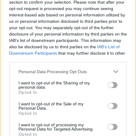
section to confirm your selection. Please note that after your
fantáziámra volt bízva. Ma meg mindent a képünkbe
opt-out request is processed you may continue seeing
tolnak, s úgy állunk fel a könyvtől, a székből, hogy az
interest-based ads based on personal information utilized by
egész értelmét elvette az, hogy belemagyarázzuk. S
us or personal information disclosed to third parties prior to
egyetlen kérdés marad meg bennünk, melyre sajnos
your opt-out. You may separately opt-out of the further
már sosem lesz válasz...
Ki a fene ölte meg
disclosure of your personal information by third parties on the
Asmodeant?
IAB’s list of downstream participants. This information may
also be disclosed by us to third parties on the
IAB’s List of
Szeretném, ha a kedves olvasók erre azért
Downstream Participants
that may further disclose it to other
elmondanák véleményüket.
third parties.
Please note that this website/app uses one or more Google
Personal Data Processing Opt Outs
services and may gather and store information including but
not limited to your visit or usage behaviour. You may click to
I want to opt-out of the Sharing of my
personal data.
grant or deny consent to Google and its third-party tags to
Címkék:
komment
Opted In
use your data for below specified purposes in below Google
consent section.
I want to opt-out of the Sale of my
Personal Data.
Opted In
Ajánlott bejegyzések:
I want to opt-out of processing my
Personal Data for Targeted Advertising.
Opted In