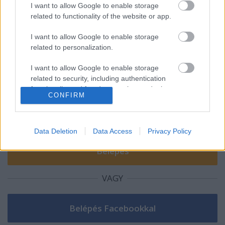
Országimázs-kampány
I want to allow Google to enable storage
related to functionality of the website or app.
I want to allow Google to enable storage
related to personalization.
Szólj hozzá!
I want to allow Google to enable storage
A hozzászóláshoz be kell lépned!
related to security, including authentication
functionality and fraud prevention, and other
CONFIRM
user protection.
Data Deletion
Data Access
Privacy Policy
VAGY