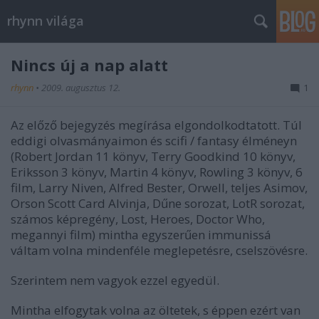
rhynn világa
Nincs új a nap alatt
rhynn
•
2009. augusztus 12.
1
Az előző bejegyzés megírása elgondolkodtatott. Túl
eddigi olvasmányaimon és scifi / fantasy élméneyn
(Robert Jordan 11 könyv, Terry Goodkind 10 könyv,
Eriksson 3 könyv, Martin 4 könyv, Rowling 3 könyv, 6
film, Larry Niven, Alfred Bester, Orwell, teljes Asimov,
Orson Scott Card Alvinja, Dűne sorozat, LotR sorozat,
számos képregény, Lost, Heroes, Doctor Who,
megannyi film) mintha egyszerűen immunissá
váltam volna mindenféle meglepetésre, cselszövésre.
Szerintem nem vagyok ezzel egyedül.
Mintha elfogytak volna az öltetek, s éppen ezért van