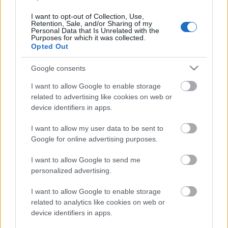
Költözés
I want to opt-out of Collection, Use,
Retention, Sale, and/or Sharing of my
Personal Data that Is Unrelated with the
Purposes for which it was collected.
Opted Out
A Denevér Barlangjában
Google consents
I want to allow Google to enable storage
related to advertising like cookies on web or
device identifiers in apps.
Megint belefutottam
I want to allow my user data to be sent to
Google for online advertising purposes.
I want to allow Google to send me
personalized advertising.
G.I. Joe Episode IV: New Hope
I want to allow Google to enable storage
related to analytics like cookies on web or
device identifiers in apps.