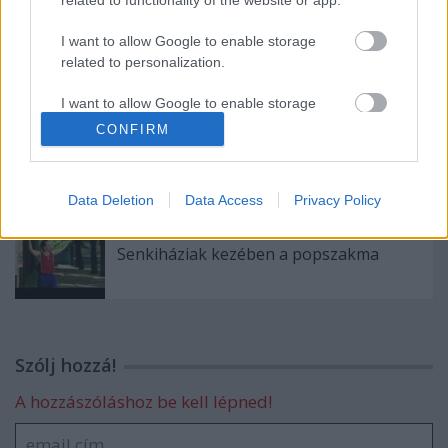
I want to allow Google to enable storage
No comment.
related to personalization.
I want to allow Google to enable storage
related to security, including authentication
CONFIRM
functionality and fraud prevention, and other
Reklámőrült Mr. Varga
user protection.
Data Deletion
Data Access
Privacy Policy
Senkiháziak kezében a popszakma
Szólj hozzá!
A hozzászóláshoz be kell lépned!