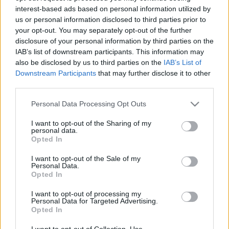
Hát ez a sorozat bizony továbbra is fantasztikus.
interest-based ads based on personal information utilized by
Arra lehetett számítani, hogy egy idő után leül a
us or personal information disclosed to third parties prior to
sztory, hiszen nincs mit kezdeni a karakterrel, főleg,
your opt-out. You may separately opt-out of the further
ha egyszer családos ember lesz. Mit fog csinálni?
disclosure of your personal information by third parties on the
Hogy fogja megoldani? Már nem kettő, hanem
IAB’s list of downstream participants. This information may
also be disclosed by us to third parties on the
IAB’s List of
három helyen kell egyszerre helyt állni, ráadásul
Downstream Participants
that may further disclose it to other
mindjárt az első percekben feltűnik egy igazi profi -
third parties.
aki talán már 30 éve nem bukott le. Ideje lesz!
Please note that this website/app uses one or more Google
Personal Data Processing Opt Outs
services and may gather and store information including but
Visszatérnek a kedvenc szereplők, mindenki hozza a
not limited to your visit or usage behaviour. You may click to
I want to opt-out of the Sharing of my
formáját. Ebben a részben viszont az összes háttérbe
personal data.
grant or deny consent to Google and its third-party tags to
szorul, hisz Dexter vezeti fel az évadot, méghozzá
Opted In
use your data for below specified purposes in below Google
nem is egyszerűen - a már megszokott intro
consent section.
I want to opt-out of the Sale of my
kifigurázása a sorozat eddigi legnagyobb poénja.
Personal Data.
Ami pedig a rész végén történik - valahol vártam már
Opted In
egy ilyen jelenetet, mégis beleborzongtam hajnali fél
1 körül...
I want to opt-out of processing my
Personal Data for Targeted Advertising.
Opted In
Most pedig várhatok október 3-ig a következő
részre...
I want to opt-out of Collection, Use,