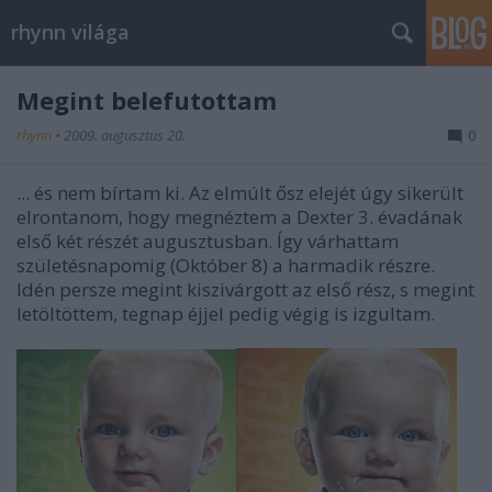
rhynn világa
Megint belefutottam
rhynn
•
2009. augusztus 20.
0
... és nem bírtam ki. Az elmúlt ősz elejét úgy sikerült
elrontanom, hogy megnéztem a Dexter 3. évadának
első két részét augusztusban. Így várhattam
születésnapomig (Október 8) a harmadik részre.
Idén persze megint kiszivárgott az első rész, s megint
letöltöttem, tegnap éjjel pedig végig is izgultam.