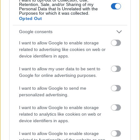
Retention, Sale, and/or Sharing of my
Personal Data that Is Unrelated with the
Purposes for which it was collected.
Opted Out
Google consents
Címkék:
sorozat
dexter
hell yeah
I want to allow Google to enable storage
related to advertising like cookies on web or
device identifiers in apps.
Ajánlott bejegyzések:
I want to allow my user data to be sent to
Google for online advertising purposes.
Ezért fizetni?
I want to allow Google to send me
personalized advertising.
I want to allow Google to enable storage
related to analytics like cookies on web or
Batman Arkham Asylum Collectors
device identifiers in apps.
Edition (dobozteszt)
I want to allow Google to enable storage
related to functionality of the website or app.