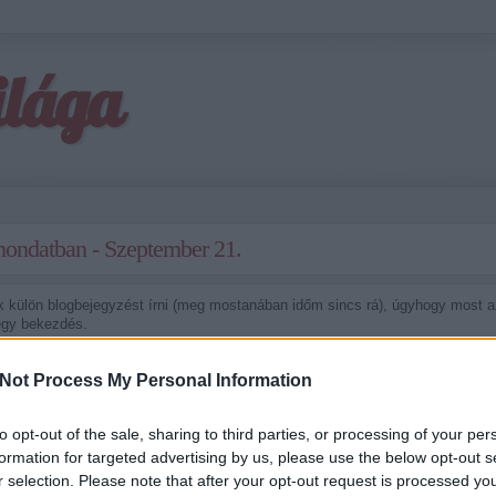
ilága
mondatban - Szeptember 21.
k külön blogbejegyzést írni (meg mostanában időm sincs rá), úgyhogy most a
egy bekezdés.
Háááát. Az évadban kevés olyan rész volt, ami egyértelmű hurrát váltott ki 
 mindenkivel. Ez most tetszett, de a végére nem kellett volna...
Not Process My Personal Information
 végére tényleg haálra untam magam. De Ted Danson zseniális, a sorozatban 
to opt-out of the sale, sharing to third parties, or processing of your per
1:
Mekkora már, hogy Penny magyarázza Sheldonnak az új Star Trek filmet! 
formation for targeted advertising by us, please use the below opt-out s
on voltak...) Visszatért a hangulat, 22 rész móka és kacagás következik.
r selection. Please note that after your opt-out request is processed y