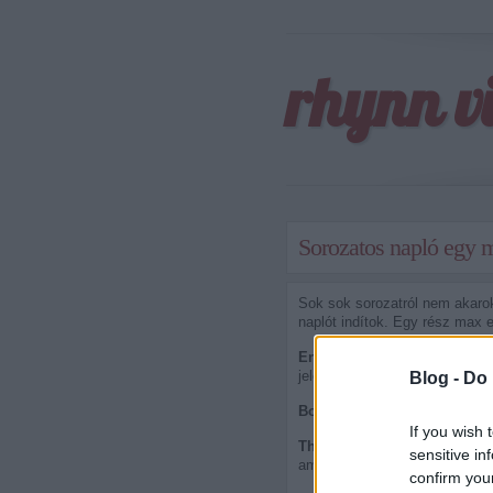
rhynn v
Sorozatos napló egy 
Sok sok sorozatról nem akaro
naplót indítok. Egy rész max 
Entourage S06E10:
Hááááát. 
jelenetei, amikor összeveszett
Blog -
Do 
Bored To Death Pilóta:
Hát a
If you wish 
The Big Bang Theory S03E0
sensitive in
amikor még gyakorlatilag otth
confirm you