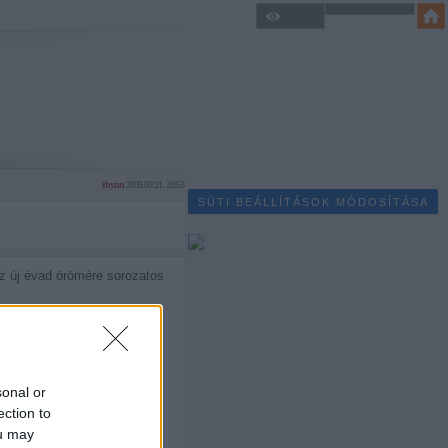
rhynn
2009.09.21. 20:53
SÜTI BEÁLLÍTÁSOK MÓDOSÍTÁSA
z új évad örömére sorozatos
belőlem, talán csak Drama
nagy a potenciál.
sonal or
(Ami amúgy májusban volt,
ection to
ou may