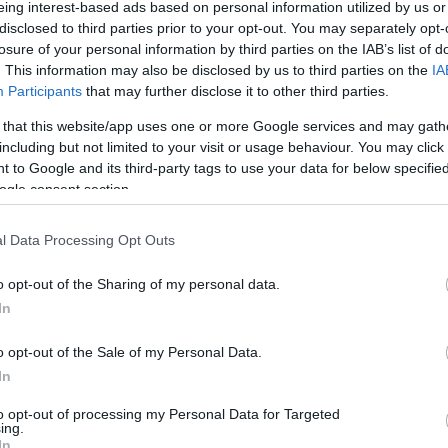
eing interest-based ads based on personal information utilized by us or
 összes irritáló szereplő, a többi meg civil munka után nézett. 4 részt adtam
ert T-Bag Knepper és
a csaj a Californicationből
azért nagyon jó lesz.
disclosed to third parties prior to your opt-out. You may separately opt-
losure of your personal information by third parties on the IAB’s list of
z a sorozat. A tornatanárnő (aki meglehetősen emlékeztet egy középsulis tan
. This information may also be disclosed by us to third parties on the
IA
jönnek. Látszik, mennyire hülyék ezek az amerikaiak. Megérdemelten kapott e
Participants
that may further disclose it to other third parties.
jobb lett, főleg, hogy belekeverték a karnevált. Kicsit Carnivale érzésem is 
 that this website/app uses one or more Google services and may gath
including but not limited to your visit or usage behaviour. You may click 
01:
Végre visszatért a legnagyobb kedvencem! Kicsit több a romantika, Ted 
 to Google and its third-party tags to use your data for below specifi
óóóó volt új részt nézni. "You are in the wrong room, T-Dog!"
ogle consent section.
óta
: Az idei első bepróbált és elkaszált sorozat. Az idős Puma elmegy egy bárb
zól, s legalább annyira nem vicces, mint amennyire nem én vagyok a célközö
l Data Processing Opt Outs
sem a beteg doki mindennapjaiba. Az előző évad utolsó 12 része érdektelen
nről lemaradtam, de ez van. A rész önnálló résznek elmegy, de valahogy nem
o opt-out of the Sharing of my personal data.
t. Érdekes a felvetés, a Cougarok bejönnek, Courtney még nem öregedett me
In
Megvan, mit csinálok, ha vége a Lostnak. Flash Forwardot nézek. Képzeljük
ja a jövőjét.
o opt-out of the Sale of my Personal Data.
In
volt. talán a cold open sikerült megfelelőre, a többi inkább erőltetett. Még b
to opt-out of processing my Personal Data for Targeted
ing.
s ez a sorozat, Castieltől pedig kiráz a hideg. Alig várom a következő része
In
, s nem nagyon lesz folytatása.