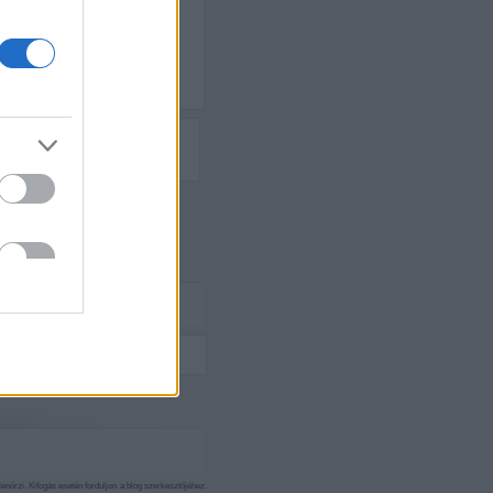
re láthatjuk Supermant is,
ysons, Batman, Nighwing,
nőrzi. Kifogás esetén forduljon a blog szerkesztőjéhez.