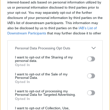
rhynn
•
2009. január 03.
0
interest-based ads based on personal information utilized by
us or personal information disclosed to third parties prior to
Kedvenc motorosom, a KTM pilótája, aki az elmúlt 7
your opt-out. You may separately opt-out of the further
dakarból háromszor is az első ötben végzett sajnos
disclosure of your personal information by third parties on the
nincs ott az indulásnál, hisz 2007-ben egy
IAB’s list of downstream participants. This information may
also be disclosed by us to third parties on the
IAB’s List of
spanyolországi versenyen történt baleset során
Downstream Participants
that may further disclose it to other
deréktól lefelé lebénult. Persze Esteve Pujol túl nagy
third parties.
formátumú versenyző ahhoz, hogy…
Please note that this website/app uses one or more Google
Personal Data Processing Opt Outs
Dakarral a világ körül: Buenos Aires
services and may gather and store information including but
not limited to your visit or usage behaviour. You may click to
I want to opt-out of the Sharing of my
és a Pampák - képekkel
personal data.
grant or deny consent to Google and its third-party tags to
Opted In
use your data for below specified purposes in below Google
rhynn
•
2009. január 03.
0
consent section.
I want to opt-out of the Sale of my
Personal Data.
Juan Diaz de Solís 1516-ban érte el a Río de la Plata
Opted In
torkolatát, de ennek sokáig nem örülhetett, mivel
I want to opt-out of processing my
egy őskalkos törzs jó szokás szerint lemészárolta az
Personal Data for Targeted Advertising.
egész expedíciót. Viszont nem sokkal később itt
Opted In
épült fel az a város, mely ma Argentína
legnagyobbja, s egyben fővárosa…
I want to opt-out of Collection, Use,