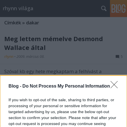
rhynn világa
Címkék
»
dakar
Meg lettem mémelve Desmond
Wallace által
rhynn
•
2009. március 08.
5
Szóval kb egy hete megkaptam a felhívást a
keringőre, most van egy kis időm, gyorsan
megcsinálom a listát. A játék lényege, hogy
Blog -
Do Not Process My Personal Information
felszólítás után fel kell sorolni 10 szép hölgyet
(húúú, ezért mit kapok a fejemre), akit nem
If you wish to opt-out of the sale, sharing to third parties, or
rugdosnék ki az ágyamból, valamint 10 vágyat (5…
processing of your personal or sensitive information for
targeted advertising by us, please use the below opt-out
A Dakar legbátrabb versenyzője
section to confirm your selection. Please note that after your
opt-out request is processed you may continue seeing