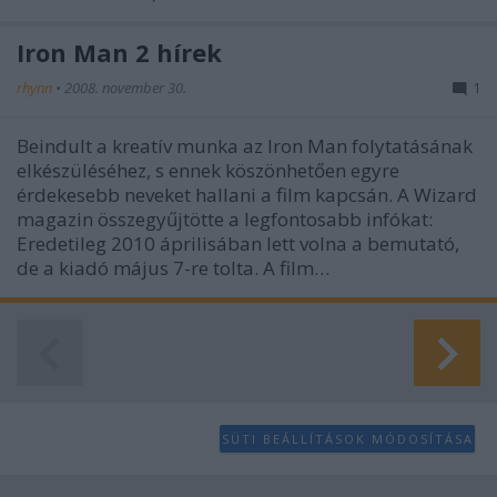
Iron Man 2 hírek
rhynn
•
2008. november 30.
1
Beindult a kreatív munka az Iron Man folytatásának
elkészüléséhez, s ennek köszönhetően egyre
érdekesebb neveket hallani a film kapcsán. A Wizard
magazin összegyűjtötte a legfontosabb infókat:
Eredetileg 2010 áprilisában lett volna a bemutató,
de a kiadó május 7-re tolta. A film…
SÜTI BEÁLLÍTÁSOK MÓDOSÍTÁSA