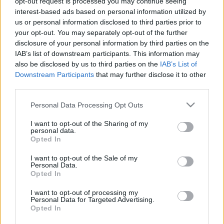
opt-out request is processed you may continue seeing
rhynn
•
2009. május 19.
0
interest-based ads based on personal information utilized by
us or personal information disclosed to third parties prior to
your opt-out. You may separately opt-out of the further
Hivatalosan is :)
disclosure of your personal information by third parties on the
IAB’s list of downstream participants. This information may
Amíg a föld kerek...
also be disclosed by us to third parties on the
IAB’s List of
Downstream Participants
that may further disclose it to other
rhynn
•
2009. március 15.
0
third parties.
Please note that this website/app uses one or more Google
... Mindig lesznek rockerek. Rainn Wilson filmje pont
Personal Data Processing Opt Outs
services and may gather and store information including but
erről szól. A rockzene szeretetéről, az álmok
not limited to your visit or usage behaviour. You may click to
I want to opt-out of the Sharing of my
megvalósításáról. Úgy indul a film, hogy Robert
personal data.
grant or deny consent to Google and its third-party tags to
Fishman dobos a Vesuvius nevű bandában, akiket
Opted In
use your data for below specified purposes in below Google
igazából senki sem ismer. Aztán kapnak egy
consent section.
I want to opt-out of the Sale of my
lemezszerződést, azzal a feltétellel,…
Personal Data.
Opted In
A Warner nem akar több maszkos
I want to opt-out of processing my
hőst...
Personal Data for Targeted Advertising.
Opted In
rhynn
•
2009. február 05.
0