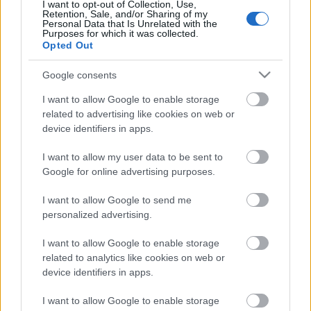
I want to opt-out of Collection, Use,
Retention, Sale, and/or Sharing of my
Personal Data that Is Unrelated with the
... mi pedig nem akarjuk, hogy abbahagyják ezt a
Purposes for which it was collected.
szenzációs marketinget! Napra pontosan egy hónap!
Opted Out
Kitartás!
Google consents
I want to allow Google to enable storage
Ti akarnátok 14000 évig élni?
related to advertising like cookies on web or
device identifiers in apps.
rhynn
•
2008. december 28.
0
I want to allow my user data to be sent to
Teszi fel a kérdést minden idők egyik legjobb low-
Google for online advertising purposes.
budget scifi regényadaptációja, a The Man From
Earth, mely így második nézésre ismét
I want to allow Google to send me
elgondolkodtatott. A karácsonyi pihenő utáni első
personalized advertising.
bejegyzés következik.Hányattatott volt a sorsa volt a
műnek, hisz Jerome Bixby még a 60-as…
I want to allow Google to enable storage
related to analytics like cookies on web or
device identifiers in apps.
Kép egy srácról aki egy srácot alakít
aki egy srácnak öltözött...és nem
I want to allow Google to enable storage