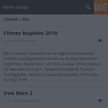
rhynn világa
Címkék
»
film
Filmes Naplóm 2010
rhynn
•
2010. január 25.
0
Bár a tavalyi naplózás az év vége miatt káoszba
fulladt, összegzésként leírom az év végi toplistát:1.
Inglorious Basterds2. UP! 3D3. Avatar 3DKezdjük el
az idei évet. Január1. Felvéve (Accepted) Tipikus
Tinivígjáték, nem is a rosszabb fajtából. Erős ötös.
(5/10)2. 9 (9)…
Iron Man 2
rhynn
•
2009. augusztus 09.
0