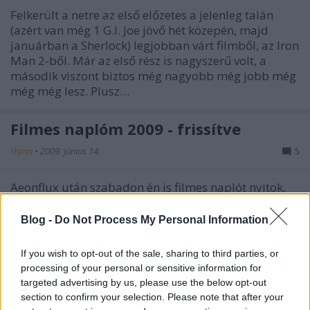
Felkerült a netre az első előzetes a jelenleg talán
(azért van még 1 G.I. Joe jövő hét közepén, majd
januárban a Sherlock) legjobban várt filmből, az Iron
Man 2-ből. Már az első rész is nagyszerű volt, a
második viszont biztos még nagyobb még jobb még
még még lesz. Plusz…
Filmes naplóm 2009 - frissítve
rhynn
•
2009. június 14.
5
Aeonflux után szabadon én is filmes naplót nyitok,
hogy feljegyezzem, az év során milyen filmeket
néztem meg. A lista hónapokra lesz bontva, régebbi
Blog -
Do Not Process My Personal Information
filmnél az évszám is szerepelni fog, s egy rövid
kommentet is írok hozzá, ill. ha lesz kritika, akkor azt
If you wish to opt-out of the sale, sharing to third parties, or
is. Oldaldobozban is ki fog…
processing of your personal or sensitive information for
targeted advertising by us, please use the below opt-out
Az.év.legjobban.várt.filmje.
section to confirm your selection. Please note that after your