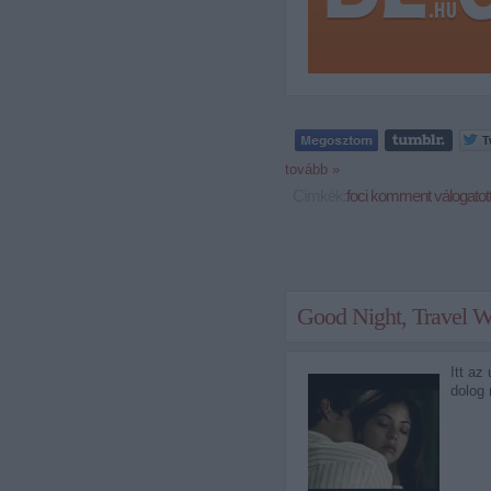
tovább »
Címkék:
foci
komment
válogatot
Good Night, Travel W
Itt az
dolog