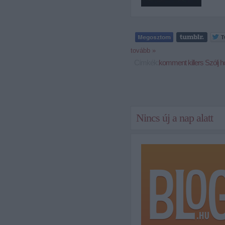
tovább »
Címkék:
komment
killers
Szólj h
Nincs új a nap alatt