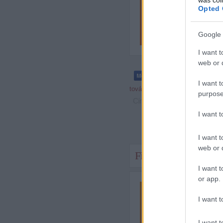
Opted 
Google 
I want t
web or d
I want t
tovább »
purpose
Címkék:
reklám
f1
komment
ab
I want 
I want t
web or d
Fishing on Orfű 1. na
I want t
or app.
I want t
I want t