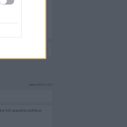
Következő oldal »
rhynn
2009.05.16. 19:22
r két populista politikus