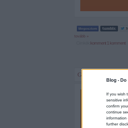
tovább »
Címkék:
komment
1
komment
G.I. Joe Episode IV:
Blog -
Do 
If you wish 
sensitive in
confirm you
continue se
information 
further disc