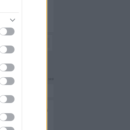
Következő oldal »
rhynn
2009.06.19. 14:18
edvenc magyar zenekarral. A
önnyűzenei élet legnagyobbjai
nt. Az első…