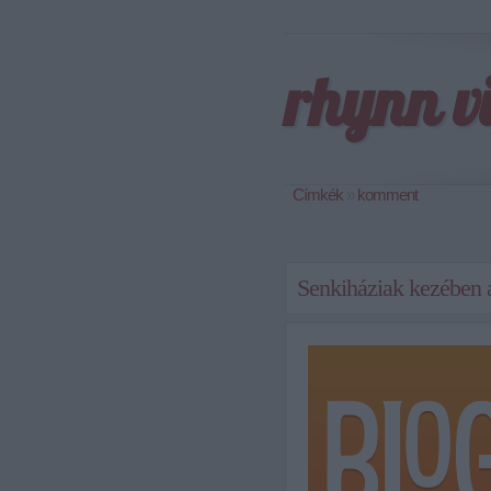
rhynn v
Címkék
»
komment
Senkiháziak kezében a