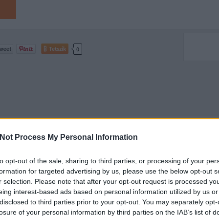
Tetszik
0
 New Hope
Not Process My Personal Information
Az év eddigi legkellemesebb csalódása. Újabban nem igazán nézem a 
to opt-out of the sale, sharing to third parties, or processing of your per
beszámolókat a filmekről, mert ha 2-3-at megnéz az ember, már szint
rontja a moziélményt. A Kobra Baljós Árnyéka volt az első, amiről 
formation for targeted advertising by us, please use the below opt-out s
r selection. Please note that after your opt-out request is processed y
eing interest-based ads based on personal information utilized by us or
disclosed to third parties prior to your opt-out. You may separately opt-
losure of your personal information by third parties on the IAB’s list of