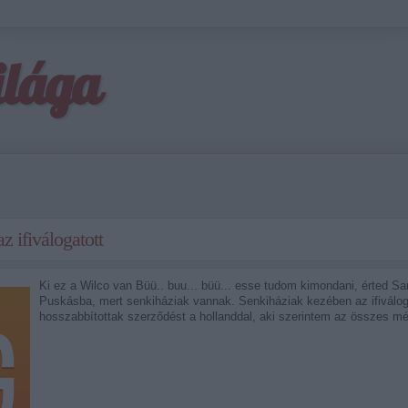
ilága
z ifiválogatott
Ki ez a Wilco van Büü.. buu... büü... esse tudom kimondani, érted 
Puskásba, mert senkiháziak vannak. Senkiháziak kezében az ifiválog
hosszabbítottak szerződést a hollanddal, aki szerintem az összes m