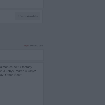
Következő oldal »
rhynn
2009.08.12. 21:46
aimon és scifi / fantasy
n 3 könyv, Martin 4 könyv,
simov, Orson Scott…