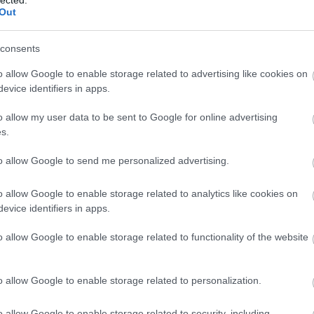
Out
consents
o allow Google to enable storage related to advertising like cookies on
evice identifiers in apps.
Tetszik
0
o allow my user data to be sent to Google for online advertising
s.
szurd
product placement
Szólj hozzá!
to allow Google to send me personalized advertising.
o allow Google to enable storage related to analytics like cookies on
evice identifiers in apps.
p
o allow Google to enable storage related to functionality of the website
Meg volt ez is. Elindut az év legjobban várt fesztiválja, jó néhány k
Programot elézve talán itt a legerősebb a felhozatal, a hazai alter / k
jelen vannak. A főszervező Lovasi András például 4 formáció tagjaké
o allow Google to enable storage related to personalization.
o allow Google to enable storage related to security, including