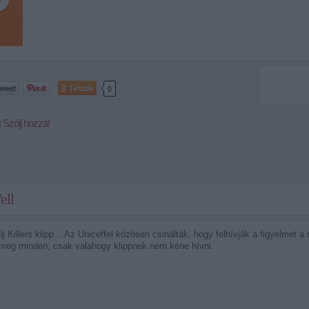
Tetszik
0
t
Szólj hozzá!
ell
 új Killers klipp... Az Uniceffel közösen csinálták, hogy felhívják a figyelmet
 meg minden, csak valahogy klippnek nem kéne hívni.