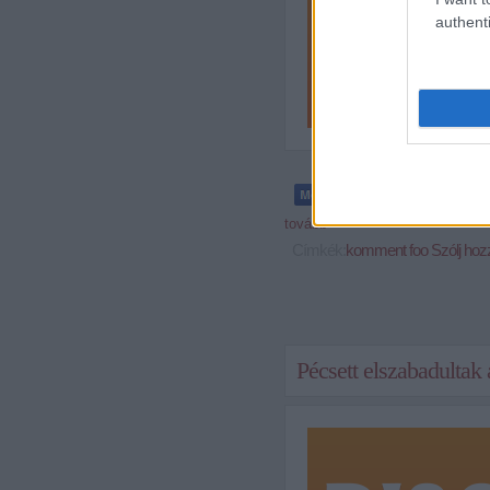
authenti
tovább »
Címkék:
komment
foo
Szólj hoz
Pécsett elszabadultak 