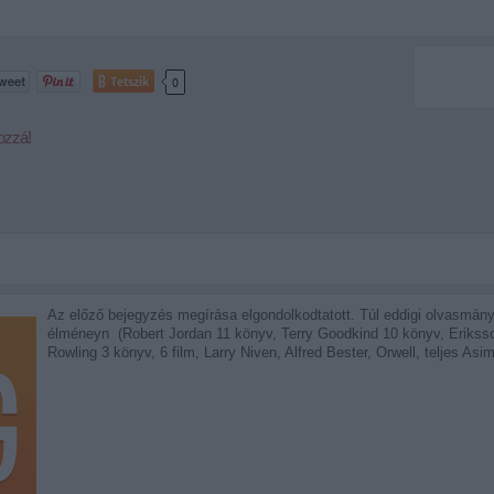
Tetszik
0
ozzá!
Az előző bejegyzés megírása elgondolkodtatott. Túl eddigi olvasmány
élméneyn (Robert Jordan 11 könyv, Terry Goodkind 10 könyv, Eriksso
Rowling 3 könyv, 6 film, Larry Niven, Alfred Bester, Orwell, teljes A