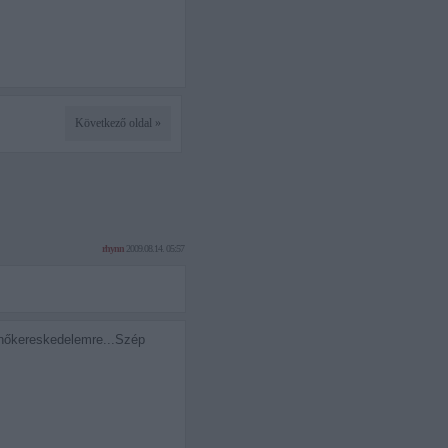
Következő oldal »
rhynn
2009.08.14. 05:57
 a nőkereskedelemre...Szép