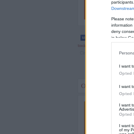
participants
Downstream 
Please note
information 
deny consent
in below Go
tovább »
Címkék:
komment
filmkritika
Szó
Persona
I want t
Opted 
Országimázs-kampán
I want t
Opted 
I want 
Advertis
Opted 
I want t
of my P
was col