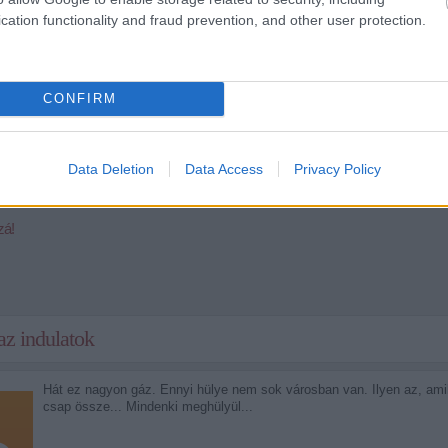
cation functionality and fraud prevention, and other user protection.
CONFIRM
Data Deletion
Data Access
Privacy Policy
Tetszik
0
zá!
az indulatok
Hát ez nagyon gáz. Ennyi hülye nem sok városban van. Ilyen az, amiko
csap össze... Mindenki meghülyül...