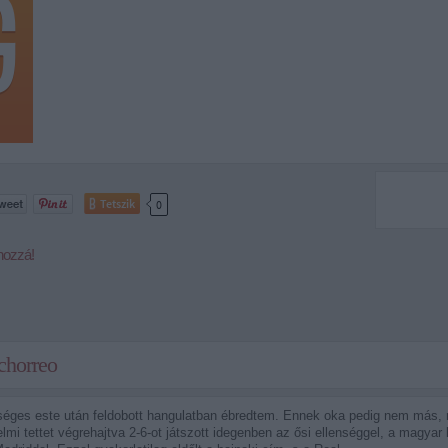
Tetszik
0
hozzá!
 chorreo
séges este után feldobott hangulatban ébredtem. Ennek oka pedig nem más, 
elmi tettet végrehajtva 2-6-ot játszott idegenben az ősi ellenséggel, a magy