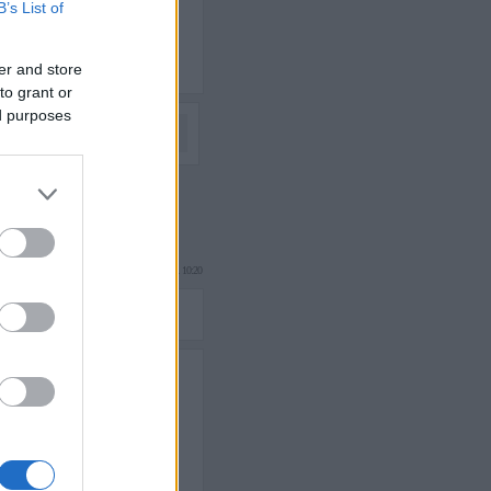
B’s List of
er and store
to grant or
ed purposes
Következő oldal »
rhynn
2009.08.05. 10:20
Ferrarinak, ami egy remek
igyelmet kinyújtsuk pár
chumachert támogató Fiat…