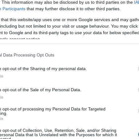
. This information may also be disclosed by us to third parties on the
IA
Participants
that may further disclose it to other third parties.
 that this website/app uses one or more Google services and may gath
including but not limited to your visit or usage behaviour. You may click 
 to Google and its third-party tags to use your data for below specifi
ogle consent section.
Tetszik
0
lj hozzá!
l Data Processing Opt Outs
o opt-out of the Sharing of my personal data.
In
y
o opt-out of the Sale of my Personal Data.
In
Massa balesete után Schumi eljött egy kis Píár hírverést folytatni a 
to opt-out of processing my Personal Data for Targeted
lehetőség volt, hogy a Forma 1 miatt az országra terelődő 4-5 napos f
ing.
nappal. Meg is tették derék rendőreink. Észbe kapott mindenki, a S
In
o opt-out of Collection, Use, Retention, Sale, and/or Sharing
ersonal Data that Is Unrelated with the Purposes for which it
lected.