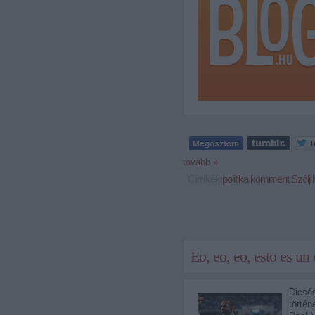
tovább »
Címkék:
politika
komment
Szólj 
Eo, eo, eo, esto es un
Dicső
történ