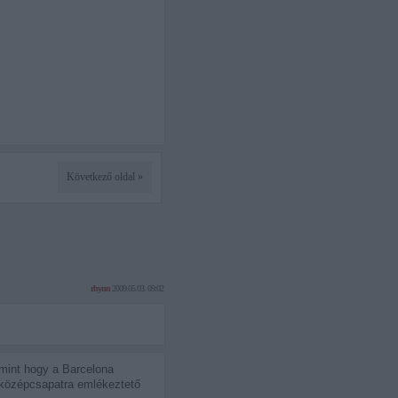
Következő oldal »
rhynn
2009.05.03. 09:02
mint hogy a Barcelona
ar középcsapatra emlékeztető