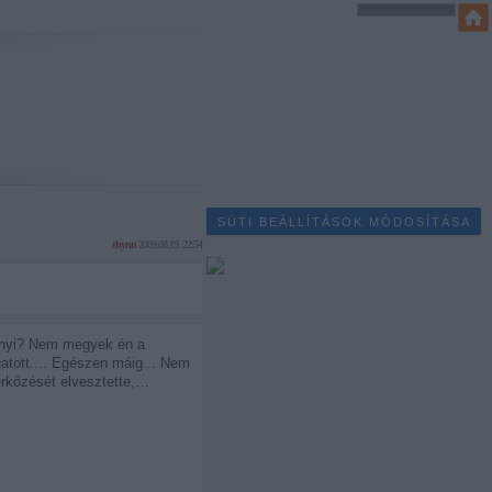
SÜTI BEÁLLÍTÁSOK MÓDOSÍTÁSA
rhynn
2009.08.19. 22:54
Sanyi? Nem megyek én a
atott.... Egészen máig... Nem
érkőzését elvesztette,…